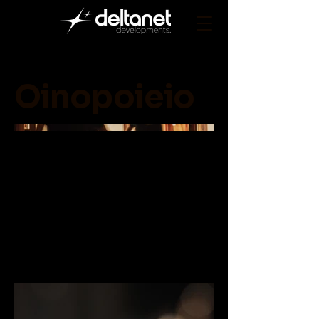
Oinopoieio